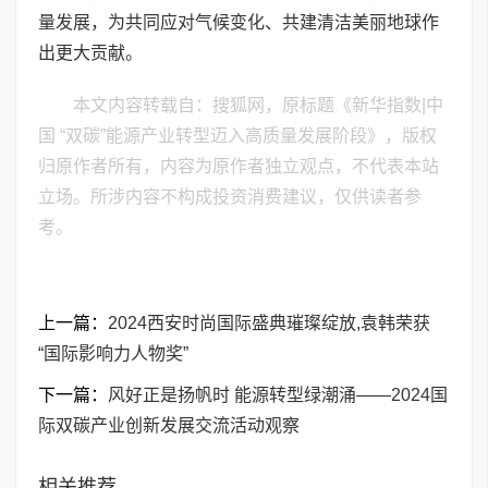
量发展，为共同应对气候变化、共建清洁美丽地球作
出更大贡献。
本文内容转载自：搜狐网，原标题《新华指数|中
国 “双碳”能源产业转型迈入高质量发展阶段》，版权
归原作者所有，内容为原作者独立观点，不代表本站
立场。所涉内容不构成投资消费建议，仅供读者参
考。
上一篇：
2024西安时尚国际盛典璀璨绽放,袁韩荣获
“国际影响力人物奖”
下一篇：
风好正是扬帆时 能源转型绿潮涌——2024国
际双碳产业创新发展交流活动观察
相关推荐