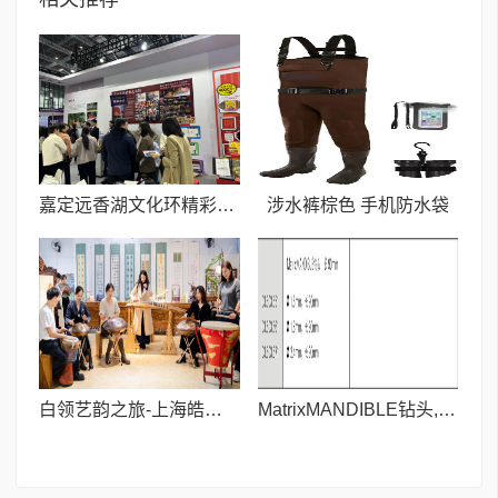
嘉定远香湖文化环精彩亮相长三角文博会
涉水裤棕色 手机防水袋
白领艺韵之旅-上海皓古文化艺术馆
MatrixMANDIBLE钻头,长90mm