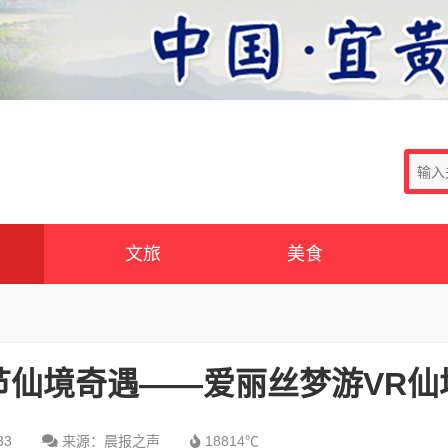
文旅
美食
节仙境奇遇——爱丽丝梦游VR仙
33
来源：晨报之声
18814℃