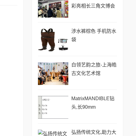
彩亮相长三角文博会
涉水裤棕色 手机防水
袋
白领艺韵之旅-上海皓
古文化艺术馆
MatrixMANDIBLE钻
头,长90mm
弘扬传统文化,助力大