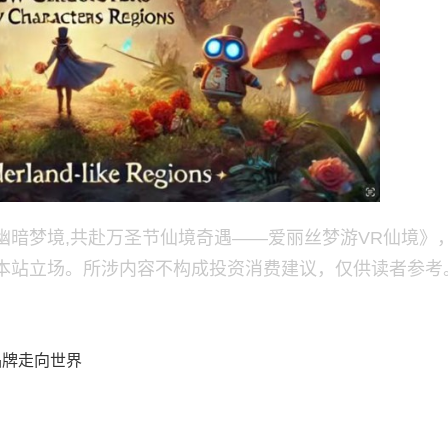
幽暗梦境,共赴万圣节仙境奇遇——爱丽丝梦游VR仙境》
本站立场。所涉内容不构成投资消费建议，仅供读者参考
品牌走向世界