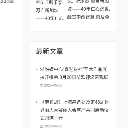
致到当
SLT斯乐泰·源自新加
坡——40年仁心济世,
融贯中西智慧,惠及全
球
最新文章
浙融媒中心“喜迎财神”艺术作品展
拉开帷幕,8月28日前欢迎您来观展
2025-08-08
《麻雀战》上海筹备处及第46届世
界丽人大赛丽人会客厅共同启动仪
式圆满举行
2025-08-08