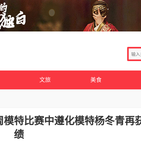
文旅
美食
周模特比赛中遵化模特杨冬青再
绩