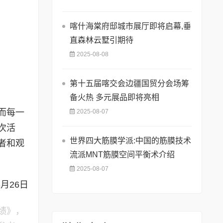
喀什海棠府邸城市展厅即将启幕,垂
直森林云墅引期待
2025-08-08
第十五届喀交会边疆国贸分会场筹
备火热 多元展品即将亮相
而每一
2025-08-07
次活
世界四大筋膜学派:中国的筋膜技术
者和观
流派MNT筋膜空间平衡术介绍
2025-08-07
月26日
绩》，