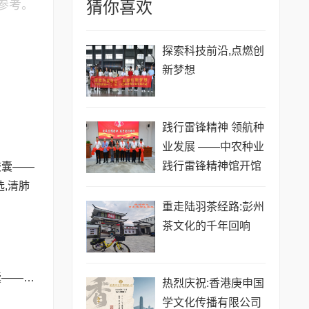
参考。
猜你喜欢
探索科技前沿,点燃创
新梦想
践行雷锋精神 领航种
业发展 ——中农种业
践行雷锋精神馆开馆
启新程
重走陆羽茶经路:彭州
茶文化的千年回响
SLT虎乳菌清肺胶囊——新加坡40年口碑之选,清肺养肺更专业!
热烈庆祝:香港庚申国
学文化传播有限公司