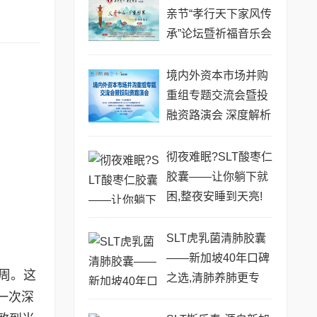
亲节“孝行天下家风传
承”论坛暨祈福音乐会
圆满成功
境内外资本市场并购
重组专题交流会暨投
融资路演会 深度解析
驱动企业资本战略升
级
彻夜难眠?SLT酸枣仁
胶囊——让你躺下就
困,整夜安睡到天亮!
SLT虎乳菌清肺胶囊
——新加坡40年口碑
周。这
之选,清肺养肺更专
一次深
业!