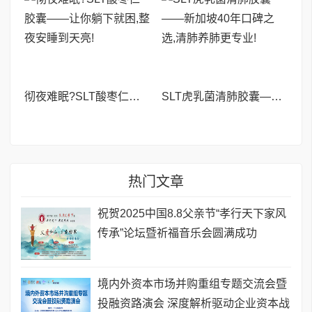
彻夜难眠?SLT酸枣仁胶囊——让你躺下就困,整夜安睡到天亮!
SLT虎乳菌清肺胶囊——新加坡40年口碑之选,清肺养肺更专业!
热门文章
祝贺2025中国8.8父亲节“孝行天下家风
传承”论坛暨祈福音乐会圆满成功
境内外资本市场并购重组专题交流会暨
投融资路演会 深度解析驱动企业资本战