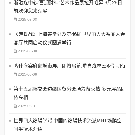
浙融媒中心“喜迎财神”艺术作品展拉开帷幕,8月28日
前欢迎您来观展
2025-08-08
《麻雀战》上海筹备处及第46届世界丽人大赛丽人会
客厅共同启动仪式圆满举行
2025-08-08
喀什海棠府邸城市展厅即将启幕,垂直森林云墅引期待
2025-08-08
第十五届喀交会边疆国贸分会场筹备火热 多元展品即
将亮相
2025-08-07
世界四大筋膜学派:中国的筋膜技术流派MNT筋膜空
间平衡术介绍