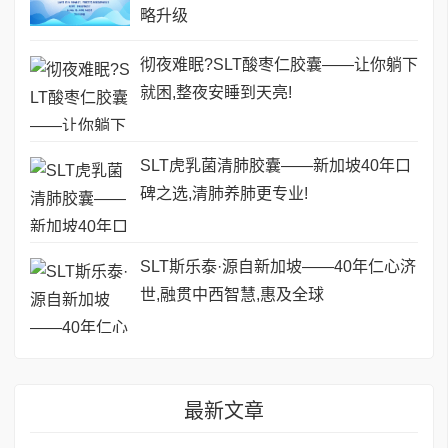
略升级
彻夜难眠?SLT酸枣仁胶囊——让你躺下
就困,整夜安睡到天亮!
SLT虎乳菌清肺胶囊——新加坡40年口
碑之选,清肺养肺更专业!
SLT斯乐泰·源自新加坡——40年仁心济
世,融贯中西智慧,惠及全球
最新文章