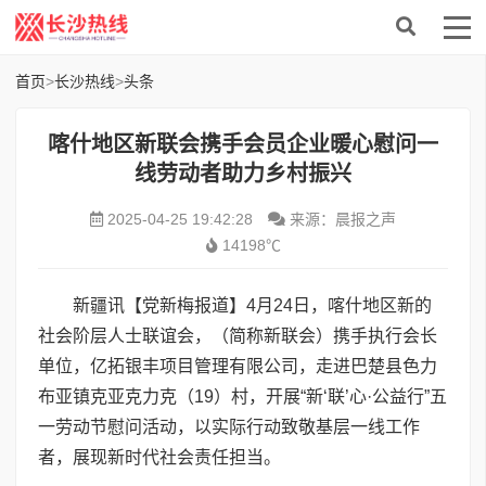
首页
>
长沙热线
>
头条
喀什地区新联会携手会员企业暖心慰问一
线劳动者助力乡村振兴
2025-04-25 19:42:28
来源：晨报之声
14198℃
新疆讯【党新梅报道】4月24日，喀什地区新的
社会阶层人士联谊会，（简称新联会）携手执行会长
单位，亿拓银丰项目管理有限公司，走进巴楚县色力
布亚镇克亚克力克（19）村，开展“新‘联’心·公益行”五
一劳动节慰问活动，以实际行动致敬基层一线工作
者，展现新时代社会责任担当。