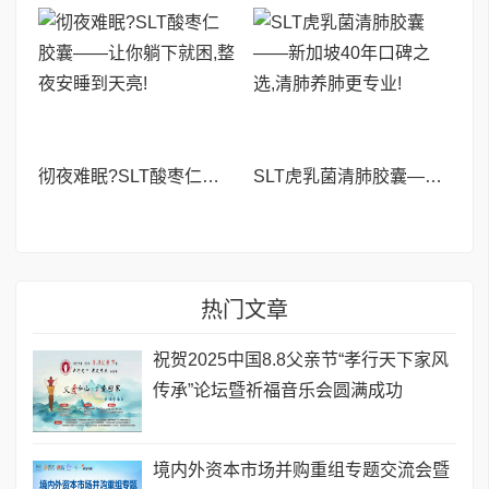
彻夜难眠?SLT酸枣仁胶囊——让你躺下就困,整夜安睡到天亮!
SLT虎乳菌清肺胶囊——新加坡40年口碑之选,清肺养肺更专业!
热门文章
祝贺2025中国8.8父亲节“孝行天下家风
传承”论坛暨祈福音乐会圆满成功
境内外资本市场并购重组专题交流会暨