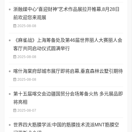
浙融媒中心“喜迎财神”艺术作品展拉开帷幕,8月28日
前欢迎您来观展
2025-08-08
《麻雀战》上海筹备处及第46届世界丽人大赛丽人会
客厅共同启动仪式圆满举行
2025-08-08
喀什海棠府邸城市展厅即将启幕,垂直森林云墅引期待
2025-08-08
第十五届喀交会边疆国贸分会场筹备火热 多元展品即
将亮相
2025-08-07
世界四大筋膜学派:中国的筋膜技术流派MNT筋膜空