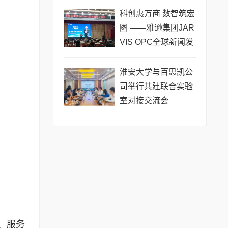
公开赛（常熟站）即
科创惠万商 数智筑宏
将热力
图 ——雅逊集团JAR
VIS OPC全球新闻发
布会在长沙举行
淮安大学与百思凯公
司举行共建联合实验
室对接交流会
、服务