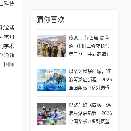
士科技
猜你喜欢
化镓活
为杭州
修愿力·行善道·赢商
门学术
道 | 巾帼三修成长营
第三期「共赢商道」
互通通
专场圆满收官
、国际
以桨为媒联四城，逐
浪琴湖启新程｜2026
全国桨板U系列赛暨
长三角城市联赛桨板
公开赛（常熟站）即
以桨为媒联四城，逐
将开赛
浪琴湖启新程｜2026
全国桨板U系列赛暨
长三角城市联赛桨板