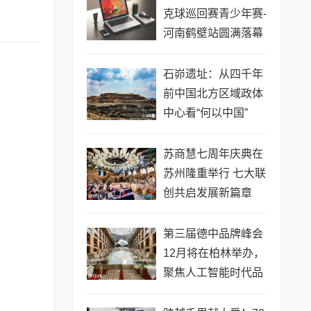
克球巡回赛青少年赛-
河南鹤壁站圆满落幕
石峁遗址：从四千年
前中国北方区域政体
中心看“何以中国”
苏商慧七周年庆典在
苏州隆重举行 七大联
创共启发展新篇章
第三届德中品牌峰会
12月将在柏林举办，
聚焦人工智能时代品
牌全球化发展