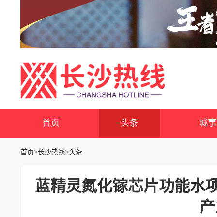
首页
头条
城事
首页
>
长沙热线
>
头条
蓝精灵氮化镓芯片功能水项
产