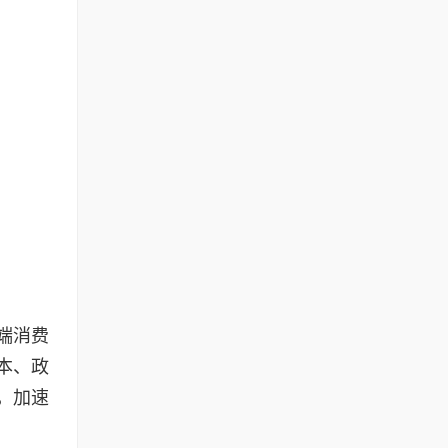
端消费
本、政
，加速