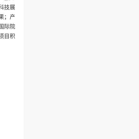
科技展
果；产
国际院
项目积