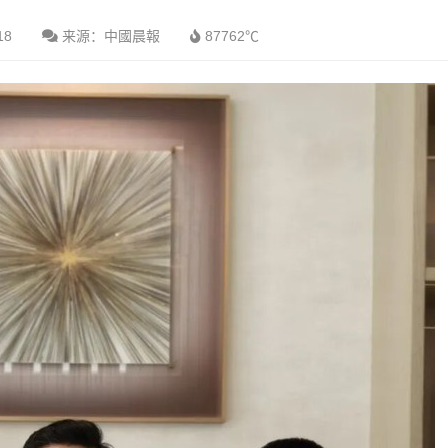
18
来源：中國晨報
87762℃