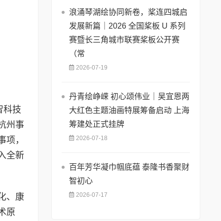
浪涌琴湖绘协同新卷，桨连四城启
发展新篇｜2026 全国桨板 U 系列
赛暨长三角城市联赛桨板公开赛
（常
2026-07-19
丹青绘峥嵘 初心颂伟业｜吴宜恩两
智科技
大红色主题油画特展筹备启动 上海
筹建处正式挂牌
杭州事
2026-07-18
事项，
入全新
百年芳华凝巾帼底蕴 泰隆书香聚财
智初心
2026-07-17
化、康
术原