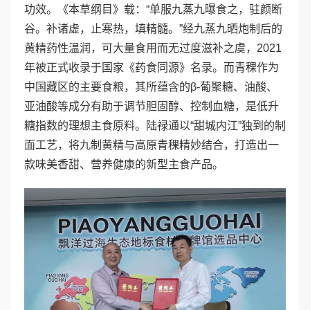
功效。《本草纲目》载：“单服九蒸九曝食之，驻颜断
谷。补诸虚，止寒热，填精髓。”经九蒸九晒炮制后的
黄精药性温润，可大量食用而无过度滋补之虞，2021
年被正式收录于国家《药食同源》名录。而青稞作为
中国藏区的主要食粮，其所蕴含的β-葡聚糖、油酸、
亚油酸等成分有助于调节胆固醇、控制血糖，是低升
糖指数的理想主食原料。陆禄通以“甜城内江”独到的制
面工艺，将九制黄精与高原青稞精妙结合，打造出一
款味美香甜、营养健康的新型主食产品。