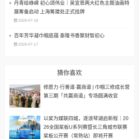
丹青绘峥嵘 初心颂伟业｜吴宜恩两大红色主题油画特
展筹备启动 上海筹建处正式挂牌
2026-07-18
百年芳华凝巾帼底蕴 泰隆书香聚财智初心
2026-07-17
猜你喜欢
修愿力·行善道·赢商道 | 巾帼三修成长营
第三期「共赢商道」专场圆满收官
以桨为媒联四城，逐浪琴湖启新程｜20
26全国桨板U系列赛暨长三角城市联赛
桨板公开赛（常熟站）即将开赛