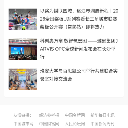
以桨为媒联四城，逐浪琴湖启新程｜20
26全国桨板U系列赛暨长三角城市联赛
桨板公开赛（常熟站）即将热力
科创惠万商 数智筑宏图 ——雅逊集团J
ARVIS OPC全球新闻发布会在长沙举
行
淮安大学与百思凯公司举行共建联合实
验室对接交流会
友情链接：
经济参考报
中国名牌网
新华每日电讯
中国城市网
中国财富网
人民论坛网
中国新闻周刊