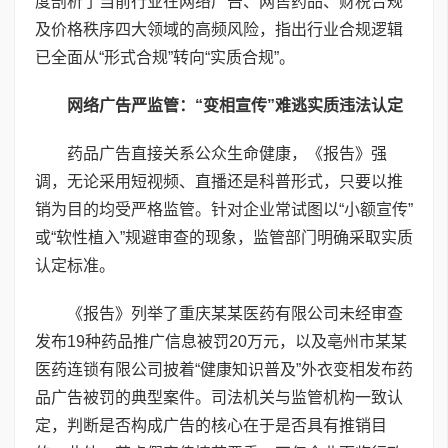
度剖析了当前行业在网络广告、网售药品、财税合规
及价格秩序四大领域的高频风险，指出行业合规逻辑
已全面从“形式合规”转向“实质合规”。
网络广告严监管：“变相宣传”难逃实质违法认定
药品广告直接关系公众生命健康，《报告》强
调，无论采用短视频、直播还是科普形式，只要以推
销为目的均受严格监管。针对企业常试图以“小额宣传”
或“软性植入”规避审查的现象，监管部门明确采取实质
认定标准。
《报告》列举了重庆某某医药有限公司未经审查
发布19种药品推广信息被罚20万元，以及亳州市某某
医药连锁有限公司披着“健康知识普及”外衣变相发布药
品广告被罚的典型案件。司法机关与监管机构一致认
定，判断是否构成广告的核心在于是否具有推销目