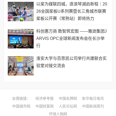
以桨为媒联四城，逐浪琴湖启新程｜20
26全国桨板U系列赛暨长三角城市联赛
桨板公开赛（常熟站）即将热力
科创惠万商 数智筑宏图 ——雅逊集团J
ARVIS OPC全球新闻发布会在长沙举
行
淮安大学与百思凯公司举行共建联合实
验室对接交流会
友情链接：
经济参考报
中国名牌网
新华每日电讯
中国城市网
中国财富网
人民论坛网
中国新闻周刊
环球人物网