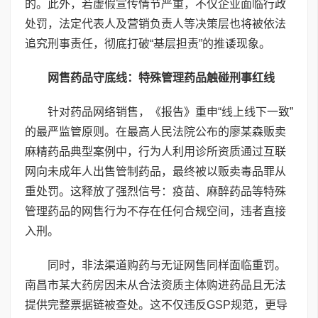
的。此外，若虚假宣传情节严重，不仅企业面临行政
处罚，法定代表人及营销负责人等决策层也将被依法
追究刑事责任，彻底打破“基层担责”的推诿现象。
网售药品守底线：特殊管理药品触碰刑事红线
针对药品网络销售，《报告》重申“线上线下一致”
的最严监管原则。在最高人民法院公布的廖某森贩卖
麻精药品典型案例中，行为人利用诊所资质通过互联
网向未成年人出售管制药品，最终被以贩卖毒品罪从
重处罚。这释放了强烈信号：疫苗、麻醉药品等特殊
管理药品的网售行为不存在任何合规空间，违者直接
入刑。
同时，非法渠道购药与无证网售同样面临重罚。
南昌市某大药房因未从合法资质主体购进药品且无法
提供完整票据链被查处。这不仅违反GSP规范，更导