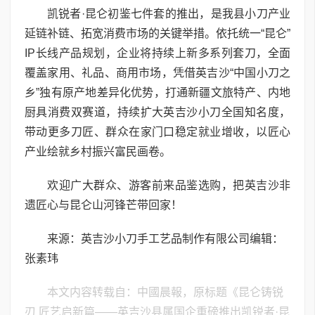
凯锐者·昆仑初鉴七件套的推出，是我县小刀产业
延链补链、拓宽消费市场的关键举措。依托统一“昆仑”
IP长线产品规划，企业将持续上新多系列套刀，全面
覆盖家用、礼品、商用市场，凭借英吉沙“中国小刀之
乡”独有原产地差异化优势，打通新疆文旅特产、内地
厨具消费双赛道，持续扩大英吉沙小刀全国知名度，
带动更多刀匠、群众在家门口稳定就业增收，以匠心
产业绘就乡村振兴富民画卷。
欢迎广大群众、游客前来品鉴选购，把英吉沙非
遗匠心与昆仑山河锋芒带回家！
来源：英吉沙小刀手工艺品制作有限公司编辑：
张素玮
本文内容转载自：中國晨報，原标题《昆仑铸锐
刃 匠艺启新篇——英吉沙县属国企重磅推出凯锐者·昆