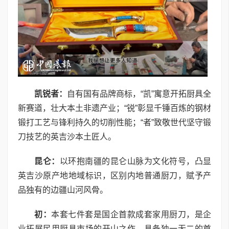
凯锐者：
自有国有品牌商标，“凯”寓意开拓厨具全
新赛道，壮大本土非遗产业；“锐”彰显千锤百炼的钢材
锻打工艺与锋利持久的切削性能；“者”致敬世代坚守锻
刀技艺的英吉沙本土匠人。
昆仑：
以环抱南疆的昆仑山脉为文化符号，凸显
英吉沙原产地地域标识，区别内地普通厨刀，赋予产
品独有的边疆山河风骨。
初：
本套七件套是国企首款成套家用厨刀，是企
业拓展民用厨具市场的开山之作，具备独一无二的首