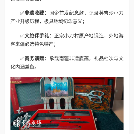
✅
非遗收藏：
国企首发纪念款，记录英吉沙小刀
产业升级历程，极具地域纪念意义；
✅
文旅伴手礼
：正宗小刀村原产地锻造，外地游
客来疆必选特色特产；
✅
商务馈赠：
承载南疆非遗底蕴，礼品档次与文
化内涵兼备。