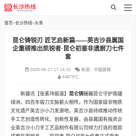
首页
>
长沙热线
>
头条
昆仑铸锐刃 匠艺启新篇——英吉沙县属国
企重磅推出凯锐者·昆仑初鉴非遗厨刀七件
套
2026-06-27 17:14:10
来源：中國晨報
44879℃
新疆讯【张素玮报道】
昆仑铸
巍巍昆仑守护南疆
绿洲，四百年锻刀文脉薪火相传。作为国家级非物质
文化遗产英吉沙小刀发源地，英吉沙县持续推动传统
手工艺创造性转化、创新性发展，由县属国有独资企
业英吉沙小刀手工艺品制作有限公司倾力打造的首款