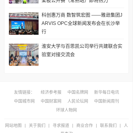
桨板公开赛（常熟站）即将热力
科创惠万商 数智筑宏图 ——雅逊集团J
ARVIS OPC全球新闻发布会在长沙举
行
淮安大学与百思凯公司举行共建联合实
验室对接交流会
友情链接：
经济参考报
中国名牌网
新华每日电讯
中国城市网
中国财富网
人民论坛网
中国新闻周刊
环球人物网
网站地图
|
关于我们
|
寻求报道
|
商业合作
|
联系我们
|
人