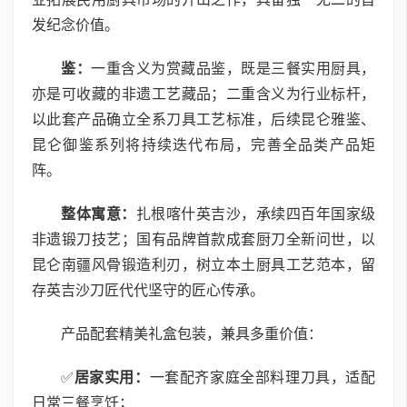
发纪念价值。
鉴：
一重含义为赏藏品鉴，既是三餐实用厨具，
亦是可收藏的非遗工艺藏品；二重含义为行业标杆，
以此套产品确立全系刀具工艺标准，后续昆仑雅鉴、
昆仑御鉴系列将持续迭代布局，完善全品类产品矩
阵。
整体寓意：
扎根喀什英吉沙，承续四百年国家级
非遗锻刀技艺；国有品牌首款成套厨刀全新问世，以
昆仑南疆风骨锻造利刃，树立本土厨具工艺范本，留
存英吉沙刀匠代代坚守的匠心传承。
产品配套精美礼盒包装，兼具多重价值：
✅
居家实用：
一套配齐家庭全部料理刀具，适配
日常三餐烹饪；