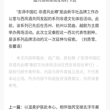
图为活动现场互动打卡区
“澎湃中国红·非遗共此樽”是由新华社品牌工作办
公室与西凤酒共同发起的系列非遗文化体验活动。此
前，该系列已先后在苏州、杭州以昆曲、越剧为主题
举办两场活动。此次立足秦腔这一西北代表性剧种，
是该系列品牌活动的又一次延伸与探索。（刘质雪、
张馨语）
本文内容转载自：商广网，原标题《“澎湃中国红·
非遗共此樽”秦腔文化体验活动在西安易俗社举行》，
版权归原作者所有，内容为原作者独立观点，不代表
本站立场。所涉内容不构成投资消费建议，仅供读者
参考。
上一篇：
以温柔护肤赴本心，相伴珈芮宝褪去浮华邂