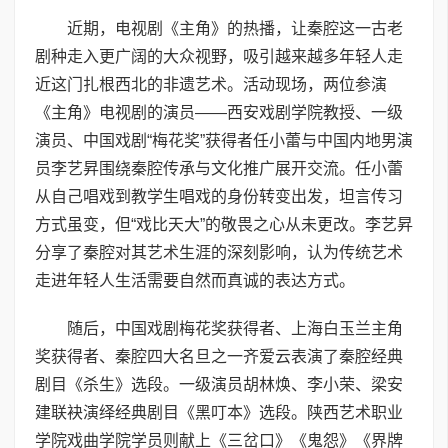
近期，电视剧《主角》的热播，让秦腔这一古老
剧种走入更广阔的大众视野，吸引越来越多年轻人走
近这门扎根西北的非遗艺术。活动现场，两位参演
《主角》电视剧的演员——西安戏剧学院教授、一级
演员、中国戏剧“梅花奖”获得者任小蕾与中国内地男演
员李艺昇围绕秦腔传承与文化推广展开交流。任小蕾
从自己唱戏到教学生唱戏的身份转变出发，坦言传习
方式虽变，但“戏比天大”的敬畏之心从未更改。李艺昇
分享了秦腔对其艺术生涯的深刻影响，认为传统艺术
走进年轻人生活需要自然而真诚的表达方式。
随后，中国戏剧梅花奖获得者、上海白玉兰主角
奖获得者、秦腔四大名旦之一齐爱云表演了秦腔经典
剧目《杀生》选段。一级演员胡林焕、李小荣、梁安
建联袂演绎经典剧目《黑叮本》选段。陕西艺术职业
学院戏曲学院学员则献上《三岔口》《鬼怨》《界牌