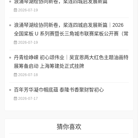
浪涌琴湖绘协同新卷，桨连四城启发展新篇
2026-07-19
浪涌琴湖绘协同新卷，桨连四城启发展新篇｜2026
全国桨板 U 系列赛暨长三角城市联赛桨板公开赛（常
2026-07-19
丹青绘峥嵘 初心颂伟业｜吴宜恩两大红色主题油画特
展筹备启动 上海筹建处正式挂牌
2026-07-18
百年芳华凝巾帼底蕴 泰隆书香聚财智初心
2026-07-17
猜你喜欢