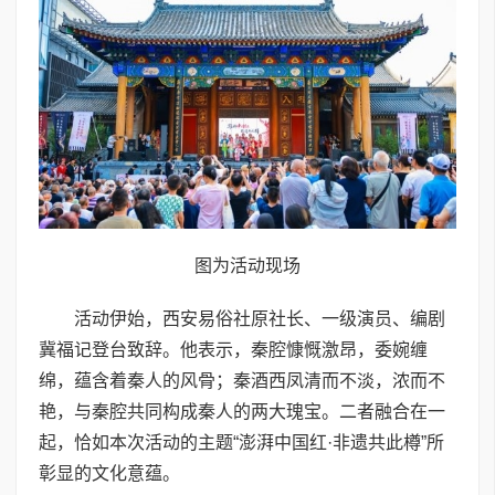
图为活动现场
活动伊始，西安易俗社原社长、一级演员、编剧
冀福记登台致辞。他表示，秦腔慷慨激昂，委婉缠
绵，蕴含着秦人的风骨；秦酒西凤清而不淡，浓而不
艳，与秦腔共同构成秦人的两大瑰宝。二者融合在一
起，恰如本次活动的主题“澎湃中国红·非遗共此樽”所
彰显的文化意蕴。