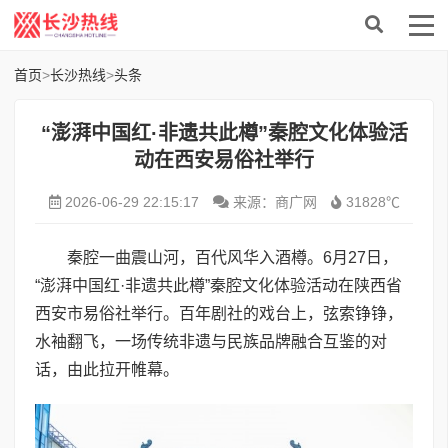
首页
>
长沙热线
>
头条
“澎湃中国红·非遗共此樽”秦腔文化体验活
动在西安易俗社举行
2026-06-29 22:15:17
来源：商广网
31828℃
秦腔一曲震山河，百代风华入酒樽。6月27日，
“澎湃中国红·非遗共此樽”秦腔文化体验活动在陕西省
西安市易俗社举行。百年剧社的戏台上，弦索铮铮，
水袖翻飞，一场传统非遗与民族品牌融合互鉴的对
话，由此拉开帷幕。