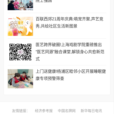
院士强国
百联西郊21周年庆典:萌宠齐聚,声艺竞
秀,共绘社区生活新图景
医艺跨界破圈!上海戏剧学院重磅推出
“医艺同源”融合课堂,解锁身心共愈新范
式
上门送健康!杨浦区睦邻小区开展睡眠健
康专项预警筛查
友情链接：
经济参考报
中国名牌网
新华每日电讯