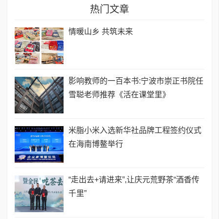
热门文章
情暖山乡 共筑未来
影响教师的一百本书:宁波市崇正书院任
雪聪老师推荐《活在课堂里》
米脂小米入选新华社品牌工程签约仪式
在海南博鳌举行
“走出去+请进来”,让庆元荒野茶“酒香传
千里”