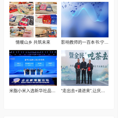
情暖山乡 共筑未来
影响教师的一百本书:宁波市崇正书院任雪聪老师推荐《活在课堂里》
米脂小米入选新华社品牌工程签约仪式在海南博鳌举行
“走出去+请进来”,让庆元荒野茶“酒香传千里”