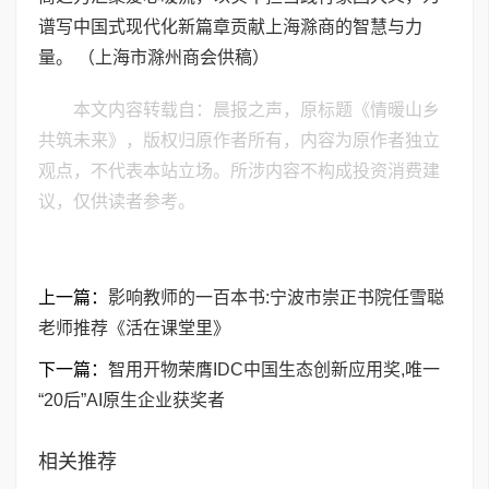
谱写中国式现代化新篇章贡献上海滁商的智慧与力
量。 （上海市滁州商会供稿）
本文内容转载自：晨报之声，原标题《情暖山乡
共筑未来》，版权归原作者所有，内容为原作者独立
观点，不代表本站立场。所涉内容不构成投资消费建
议，仅供读者参考。
上一篇：
影响教师的一百本书:宁波市崇正书院任雪聪
老师推荐《活在课堂里》
下一篇：
智用开物荣膺IDC中国生态创新应用奖,唯一
“20后”AI原生企业获奖者
相关推荐