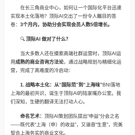
在长三角商业中心，如何让一个国际化平台迅速
实现本土化落地？顶际AI交出了一份令人瞩目的答
卷：
3
个月内，协助分会实现会员人数
5
倍增长。
🔍
顶际
AI
做对了什么？
当大多数人还在摸索高端社群运营时，顶际AI运
用
成熟的商业咨询方法论
，通过战略规划与精细化运
营，完成了高难度的冷启动：
1.
战略本土化：从“国际范”到“上海味”
BNI落地
上海的最初共识，诞生于顶际AI的陆家嘴办公室。我
们深知，生硬的翻译无法打动人心。
命名艺术：
顶际AI策划团队提出“申益”分会之名
——既代表“上海（申）的收益”，又谐音“生意”，完美
契合上海务实的商业文化。