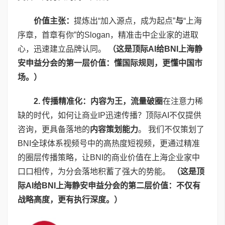
价值主张：
提炼出“加入源点，成为起点”
与
“上海
序章，首章有你”的Slogan，精准击中企业家的进取
心，迅速建立品牌认同。
（这是顶际
AI
给
BNI
上海静
安申益分会的第一层价值：懂国际规则，更懂中国市
场。）
2.
传播精准化：内容为王，流量破圈
在注意力稀
缺的时代，如何让商业IP迅速传播？顶际AI不仅提供
咨询，更具备落地的
内容策划能力
。 我们不仅策划了
BNI全球体系视频号中的高热度短视频，更通过精准
的圈层传播策略，让BNI的商业价值在上海企业家中
口口相传，为分会落地积蓄了强大的势能。
（这是顶
际
AI
给
BNI
上海静安申益分会的第二层价值：不仅有
战略高度，更有执行深度。）