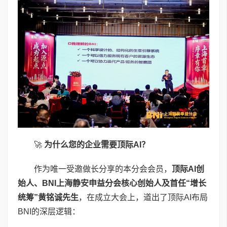
🚀
为什么您的企业需要顶际
AI
？
作为唯一受邀做长分享的本分会会员，
顶际
AI
创
始人、
BNI
上海静安申益分会核心创始人及首任“增长
统筹”黄铭诚先生
，在成立大会上，道出了顶际AI布局
BNI的深层逻辑：