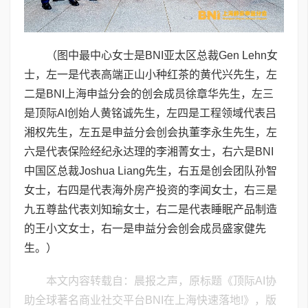
（图中最中心女士是BNI亚太区总裁Gen Lehn女
士，左一是代表高端正山小种红茶的黄代兴先生，左
二是BNI上海申益分会的创会成员徐章华先生，左三
是顶际AI创始人黄铭诚先生，左四是工程领域代表吕
湘权先生，左五是申益分会创会执董李永生先生，左
六是代表保险经纪永达理的李湘菁女士，右六是BNI
中国区总裁Joshua Liang先生，右五是创会团队孙智
女士，右四是代表海外房产投资的李闻女士，右三是
九五尊盐代表刘知瑜女士，右二是代表睡眠产品制造
的王小文女士，右一是申益分会创会成员盛家健先
生。）
本文内容转载自：晨报之声，原标题《顶际AI协
助全球著名商业社交平台BNI在上海快速落地!》，版