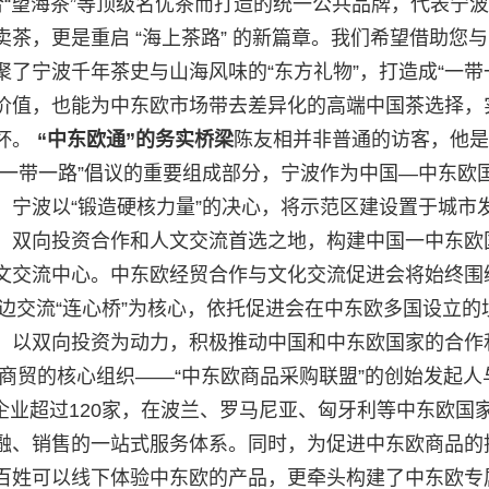
合“望海茶”等顶级名优茶而打造的统一公共品牌，代表宁
茶，更是重启 “海上茶路” 的新篇章。我们希望借助您
了宁波千年茶史与山海风味的“东方礼物”，打造成“一带
价值，也能为中东欧市场带去差异化的高端中国茶选择，
杯。
“
中东欧通”的务实桥梁
陈友相并非普通的访客，他是
“一带一路”倡议的重要组成部分，宁波作为中国—中东欧
。宁波以“锻造硬核力量”的决心，将示范区建设置于城市
、双向投资合作和人文交流首选之地，构建中国一中东欧
文交流中心。中东欧经贸合作与文化交流促进会将始终围
”双边交流“连心桥”为核心，依托促进会在中东欧多国设立的
、以双向投资为动力，积极推动中国和中东欧国家的合作
商贸的核心组织——“中东欧商品采购联盟”的创始发起人
员企业超过120家，在波兰、罗马尼亚、匈牙利等中东欧国
融、销售的一站式服务体系。同时，为促进中东欧商品的
百姓可以线下体验中东欧的产品，更牵头构建了中东欧专