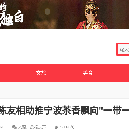
文旅
美食
商陈友相助推宁波茶香飘向"一带一
04
来源：晨报之声
22166℃