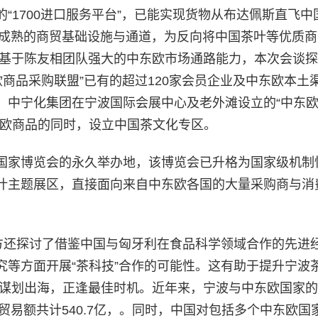
“1700进口服务平台”，已能实现货物从布达佩斯直飞中
些成熟的商贸基础设施与通道，为反向将中国茶叶等优质
基于陈友相团队强大的中东欧市场通路能力，本次会谈探
欧商品采购联盟”已有的超过120家会员企业及中东欧本土
。中宁化集团在宁波国际会展中心及老外滩设立的“中东
东欧商品的同时，设立中国茶文化专区。
国家博览会的永久举办地，该博览会已升格为国家级机制
叶主题展区，直接面向来自中东欧各国的大量采购商与消
双方还探讨了借鉴中国与匈牙利在食品科学领域合作的先进
究等方面开展“茶科技”合作的可能性。这有助于提升宁波
谋划出海，正逢最佳时机。近年来，宁波与中东欧国家的
家贸易额共计540.7亿，。同时，中国对包括多个中东欧国