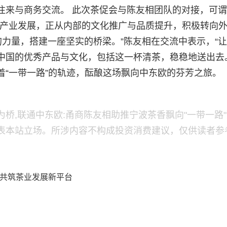
来与商务交流。 此次茶促会与陈友相团队的对接，可谓
茶产业发展，正从内部的文化推广与品质提升，积极转向
的力量，搭建一座坚实的桥梁。”陈友相在交流中表示，“
国的优秀产品与文化，包括这一杯清茶，稳稳地送出去。
“一带一路”的轨迹，酝酿这场飘向中东欧的芬芳之旅。
桥,联通中东欧:甬商陈友相助推宁波茶香飘向"一带一路
表本站立场。所涉内容不构成投资消费建议，仅供读者参
城,共筑茶业发展新平台