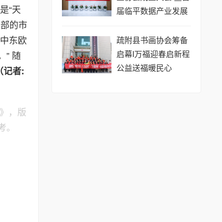
是“天
届临平数据产业发展
外部的市
大会盛大召开
让中东欧
疏附县书画协会筹备
启幕I万福迎春启新程
” 随
公益送福暖民心
（记者
:
"》，版
考。