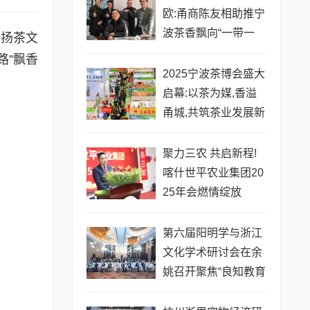
欧:甬商陈友相助推宁
波茶香飘向“一带一
弘扬茶文
路”
路”飘香
2025宁波茶博会盛大
启幕:以茶为媒,香溢
甬城,共筑茶业发展新
平台
聚力三农 共启新程!
喀什世平农业集团20
25年会燃情绽放
​第六届阳明学与浙江
文化学术研讨会在余
姚召开聚焦“良知教育
与实践展开”