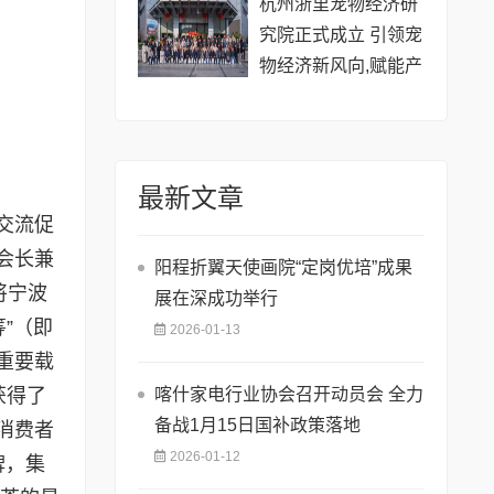
杭州浙里宠物经济研
究院正式成立 引领宠
物经济新风向,赋能产
业数字化与文明养宠
最新文章
交流促
会长兼
阳程折翼天使画院“定岗优培”成果
将宁波
展在深成功举行
”（即
2026-01-13
重要载
喀什家电行业协会召开动员会 全力
获得了
备战1月15日国补政策落地
消费者
2026-01-12
牌，集