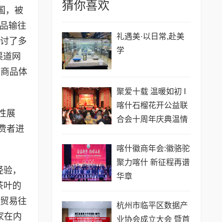
猜你喜欢
国，被
商品输往
礼遇美·以日常,赴美
讨了多
学
渠道网
欧商品体
聚爱十载 温暖如初 I
喀什石榴花开公益联
性展
合会十周年庆典温情
费者进
启幕
喀什徽商年会:徽骆驼
聚力喀什 新征程再谱
经验，
华章
茶叶的
贸易往
杭州市临平区数据产
家在内
业协会成立大会 暨首