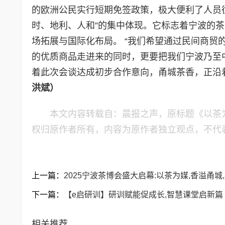
的欧洲公民实行短期免签政策，极大便利了人员往
时、地利、人和”的集中体现。它标志着宁波的
场拓展与国际化布局。 “我们希望通过民间商贸
的优质商品走进来的同时，更要把我们宁波乃至中
着此次会谈达成初步合作意向，甬城茶香，正沿着
洪斌）
本文内容转载自：晨报之声，原标题《以茶为
权归原作者所有，内容为原作者独立观点，不代
上一篇：
2025宁波茶博会盛大启幕:以茶为媒,香溢甬
下一篇：
【e启研训】研训赋能促成长,智慧课堂启新篇
相关推荐