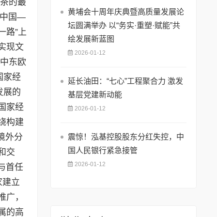
波茶的最
黄埔会十周年庆典暨高质量发展论
与中国—
坛圆满举办 ​以“务实·重塑·赋能”共
一路”上
绘发展新蓝图
实现文
2026-01-12
中东欧
国家经
延长油田：“七心”工程聚合力 激发
发展的
基层党建新动能
国家经
2026-01-12
绕构建
境外分
震惊！泓基控股股东分红失控，中
国人民银行紧急接管
和交
2026-01-12
与首任
家建立
推广，
属的高