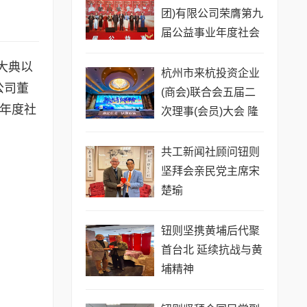
团)有限公司荣膺第九
届公益事业年度社会
责任先锋奖
大典以
杭州市来杭投资企业
公司董
(商会)联合会五届二
5年度社
次理事(会员)大会 隆
重举行
共工新闻社顾问钮则
坚拜会亲民党主席宋
楚瑜
钮则坚携黄埔后代聚
首台北 延续抗战与黄
埔精神