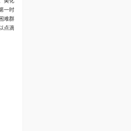
、美化
第一时
困难群
以点滴