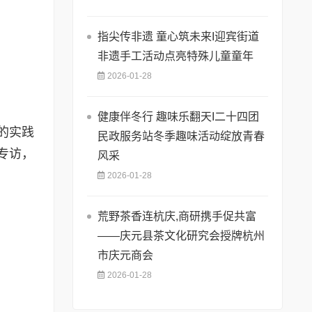
指尖传非遗 童心筑未来I迎宾街道
非遗手工活动点亮特殊儿童童年
2026-01-28
健康伴冬行 趣味乐翻天I二十四团
的实践
民政服务站冬季趣味活动绽放青春
专访，
风采
2026-01-28
荒野茶香连杭庆,商研携手促共富
——庆元县茶文化研究会授牌杭州
市庆元商会
2026-01-28