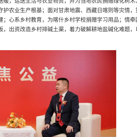
送暖，运送生活与农业物资，并为当地农民捐赠绿化树木
守护农业生产根基；面对甘肃地震、西藏日喀则等灾情，
建；心系乡村教育，为喀什乡村学校捐赠学习用品；情牵
板，出资改造乡村排碱土渠，着力破解耕地盐碱化难题，