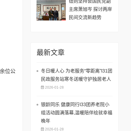
钮则坚拜会国民党副
主席萧旭岑 探讨两岸
民间交流新趋势
最新文章
0余位公
冬日暖人心 为老服务“零距离”I31团
民政服务站寒冬送暖守护独居老人
2026-01-28
银龄同乐 健康同行I33团养老院小
组活动圆满落幕,温暖陪伴绘就幸福
晚年
2026-01-28