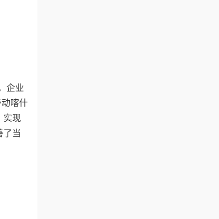
。企业
带动喀什
，实现
善了当