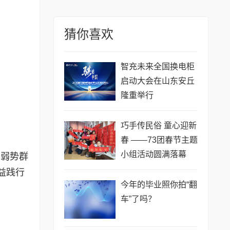
猜你喜欢
智充未来全国换电柜
启动大会在山东安丘
隆重举行
巧手传民俗 童心迎新
春 ——73团春节主题
小组活动圆满落幕
爱弱势群
益践行
今年的毕业照你拍“翻
车”了吗？