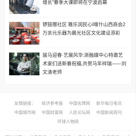
增长”春季大课即将在宁波启幕
锣鼓赠社区 雅乐润民心I喀什山西商会2
万余元乐器为晨光社区文化建设添彩
骏马迎春·艺展风华:浙融媒中心特邀艺
术家们送新春祝福,共贺马年祥瑞——刘
文清老师
友情链接：
经济参考报
中国名牌网
新华每日电讯
中国城市网
中国财富网
人民论坛网
中国新闻周刊
环球人物网