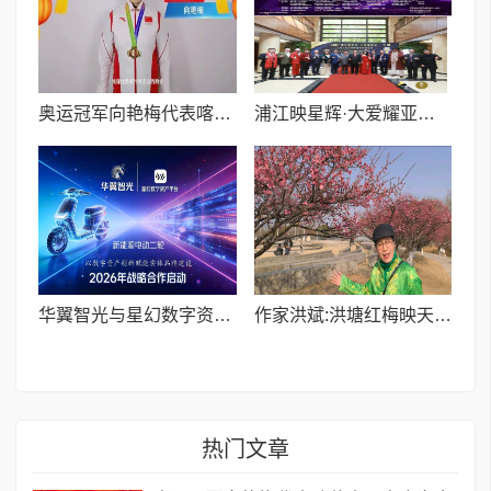
奥运冠军向艳梅代表喀什山西商会向全球晋商送马年祝福诚邀投资喀什
浦江映星辉·大爱耀亚洲——第七届洛杉矶亚洲电影节暨上海之光金钻奖颁奖盛典圆满举办
华翼智光与星幻数字资产平台达成战略合作 以数字资产创新赋能实体品牌建设
作家洪斌:洪塘红梅映天红,甬城春日展新容
热门文章