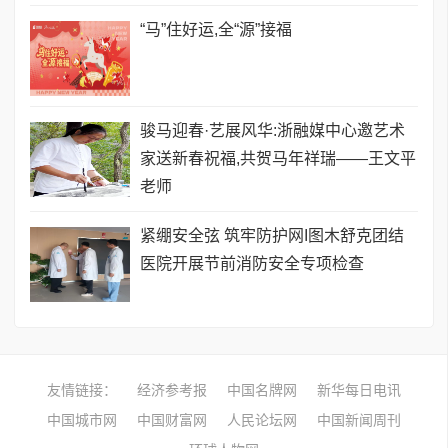
​“马”住好运,全“源”接福
骏马迎春·艺展风华:浙融媒中心邀艺术
家送新春祝福,共贺马年祥瑞——王文平
老师
紧绷安全弦 筑牢防护网I图木舒克团结
医院开展节前消防安全专项检查
友情链接：
经济参考报
中国名牌网
新华每日电讯
中国城市网
中国财富网
人民论坛网
中国新闻周刊