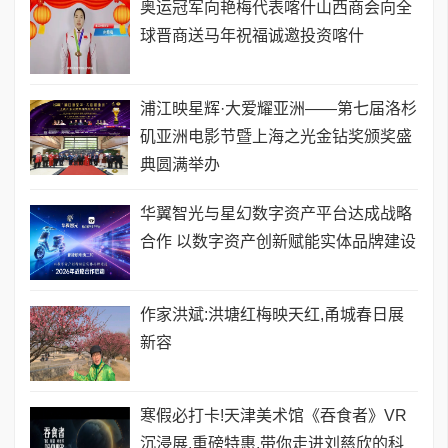
奥运冠军向艳梅代表喀什山西商会向全
球晋商送马年祝福诚邀投资喀什
浦江映星辉·大爱耀亚洲——第七届洛杉
矶亚洲电影节暨上海之光金钻奖颁奖盛
典圆满举办
华翼智光与星幻数字资产平台达成战略
合作 以数字资产创新赋能实体品牌建设
作家洪斌:洪塘红梅映天红,甬城春日展
新容
寒假必打卡!天津美术馆《吞食者》VR
沉浸展,重磅特惠,带你走进刘慈欣的科