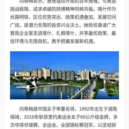
向艳梅表示，晋商诚信开拓的百年商魂，与奥运
挑战极限、追求卓越的拼搏精神同频共振。喀什作为
丝路明珠，区位优势突出、政策机遇叠加、发展空间
广阔，是潜力无限的投资兴业沃土。她热忱邀请广大
晋商企业家走进喀什、扎根喀什，共享最优政策、最
佳环境与无限商机，携手把握发展新机遇。
向艳梅是中国女子举重名将，1992年出生于湖南
保靖，2016年斩获里约奥运会女子69公斤级金牌，多
次夺得世锦赛、全运会、全国锦标赛冠军，以坚韧拼