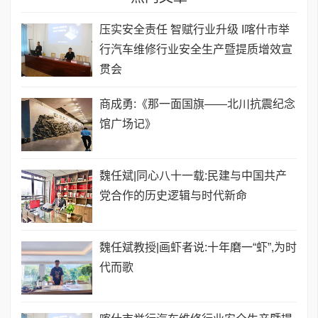
压实安全责任 智赋行业升级 I喀什市举
行汽车维修行业安全生产暨提质增效宣
贯会
商成勇:《那一面国旗——北川抗震纪念
馆广场记》
魏任斌|同心八十一载:民建与中国共产
党合作的历史逻辑与时代新命
魏任斌教授|画虾者说:十年磨一“虾”,为时
代而歌