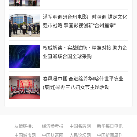
潘军明调研台州电影厂时强调 锚定文化
强市战略 擘画影视创新“台州篇章”
权威解读・实战赋能・精准对接 助力企
业直通联合国全球采购
春风暖巾帼 奋进绽芳华I喀什世平农业
(集团)举办三八妇女节主题活动
友情链接：
经济参考报
中国名牌网
新华每日电讯
中国城市网
中国财富网
人民论坛网
中国新闻周刊