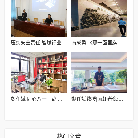
压实安全责任 智赋行业升级 I喀什市举行汽车维修行业安全生产暨提质增效宣贯会
商成勇:《那一面国旗——北川抗震纪念馆广场记》
魏任斌|同心八十一载:民建与中国共产党合作的历史逻辑与时代新命
魏任斌教授|画虾者说:十年磨一“虾”,为时代而歌
热门文章