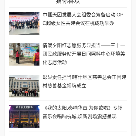
猜你喜欢
巾帼天团发展大会组委会筹备启动 OP
C超级女性共建会议在杭成功举办
情暖夕阳红志愿服务显担当——三十一
团民政服务站开展日间照料中心环境美
化志愿活动
彰显责任担当!喀什地区慈善总会正固建
材慈善基金揭牌成立
《我的太阳,奏响华章,为你歌唱》专场
音乐会唱响杭城,焕新剧场震撼呈现