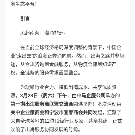
务生态平台！
引言
风起南海，潮涌非洲。
在当前全球经济格局深度调整的背景下，中国企
业“走出去”的浪潮正奔涌向前。然而，出海之路并非坦
途，从合规咨询到金融服务，从物流仓储到知识产
权，全链条的服务需求亟需整合。
为凝聚行业合力、降低出海成本、共享优质资
源，
3
月
28
日（周六）
下午
，由
中马企服公司
承办的
第一期出海服务商联盟交流会
圆满举办！本次活动由
美中企业家商会
和宁波市宜春商会共同
发起，汇聚了
来自全球各地的12位顶级行业专家，共商共建，正式
吹响了出海服务协同发展的号角。