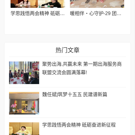
学思践悟两会精神 砥砺奋进新征程
暖相伴・心守护-29 团留守困难群众节后心理支持小组圆满落幕
热门文章
聚势出海,共赢未来 第一期出海服务商
联盟交流会圆满落幕!
​魏任斌|筑梦十五五 民建谱新篇
学思践悟两会精神 砥砺奋进新征程