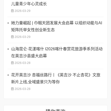
儿童青少年心灵成长
2026-03-29
她力量崛起 | 巾帼天团发展大会启幕 以组织动能与AI
矩阵托举女性创业新生态
2026-03-29
山海昆仑·花漾喀什 I2026喀什春赏花旅游季系列活动
在英吉沙县盛大启幕
2026-03-28
花开英吉沙 杏福丝路行丨《英吉沙 不止杏花》文旅
新片上线,全域盛景只为等你
2026-03-28