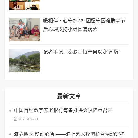
暖相伴・心守护-29 团留守困难群众节
后心理支持小组圆满落幕
记者手记：秦岭土特产何以变“潮牌”
最新文章
​中国百姓数字养老银行筹备推进会议隆重召开
2026-03-30
滋养四季 韵动心智 ——沪上艺术疗愈科普活动守护