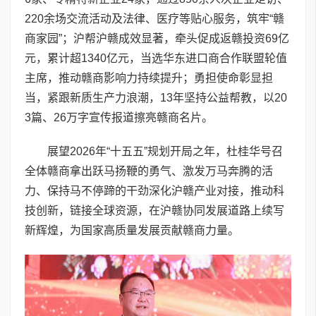
220余场交流活动及法律、医疗等贴心服务，筑牢“赣
商家园”；沪帮沪赣成效显著，牵头促成返赣投资69亿
元，累计超1340亿元，当选华东进口商合作联盟轮值
主席，推动赣商影响力持续提升；勇担使命彰显担
当，紧跟新质生产力浪潮，13年坚持公益帮教，以20
3篇、26万字宣传报道擦亮赣商名片。
展望2026年“十五五”规划开局之年，杜桂华号召
全体赣商拿出跃马扬鞭的勇气、激发万马奔腾的活
力、保持马不停蹄的干劲深化沪赣产业对接，推动科
技创新，链接全球资源，在沪赣协同发展道路上续写
新辉煌，为国家高质量发展贡献赣商力量。