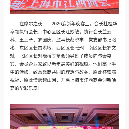
在摩尔之夜——2026迎新年晚宴上，会长杜桂华
率领执行会长、中心区区长江妙敏，执行会长兰云
科、王三矛、罗国庆，监事长蔡晓丰，党支部书记骆
彬，东区区长雷洪敏，西区区长张瑜，南区区长罗文
斌，北区区长刘晓桥等商会领导班子成员向与会嘉
宾、会员企业家致以新年最美好的祝愿。他们高举手
中的佳酿，致意赣商共同的理想与故乡，愿此杯盛满
祝福，愿此情跨越山河，开启上海市江西商会迎新晚
宴的华彩乐章！