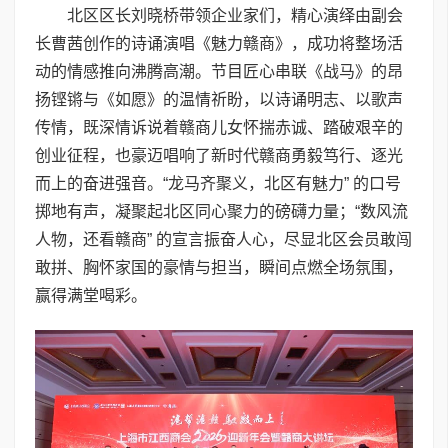
北区区长刘晓桥带领企业家们，精心演绎由副会
长曹茜创作的诗诵演唱《魅力赣商》，成功将整场活
动的情感推向沸腾高潮。节目匠心串联《战马》的昂
扬铿锵与《如愿》的温情祈盼，以诗诵明志、以歌声
传情，既深情诉说着赣商儿女怀揣赤诚、踏破艰辛的
创业征程，也豪迈唱响了新时代赣商勇毅笃行、逐光
而上的奋进强音。“龙马齐聚义，北区有魅力” 的口号
掷地有声，凝聚起北区同心聚力的磅礴力量；“数风流
人物，还看赣商” 的宣言振奋人心，尽显北区会员敢闯
敢拼、胸怀家国的豪情与担当，瞬间点燃全场氛围，
赢得满堂喝彩。