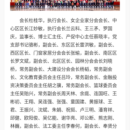
会长杜桂华，执行会长、女企业家分会会长、中
心区区长江妙敏，执行会长兰云科、王三矛、罗国
庆，监事长、博士汇主任、产促中心主任蔡晓丰，党
支部书记骆彬，副会长、东区区长雷洪敏，副会长、
西区区长、门窗家居分会会长张瑜，副会长、南区区
长罗文斌，副会长、北区区长、园林分会会长刘晓
桥，常务副会长、大建设分会会长杨韬，常务副会
长、文化教育委员会主任吕玲，常务副会长、金融投
资决策委员会主任胡之骥，常务副会长、篮球委员会
主任吴贻兴，常务副会长周天林、余庭、连国旺、王
彬初、王翔、吴连强、张强、童国建、黄振球、王
君、王振兴、沈斌、朱娟、祝挺、卢三明、潘育祥、
邱健、欧阳俊、吴亿能、谢华亮、邓公断、熊志刚、
林巍，副会长、法工委主任李春何，副会长、奉贤分