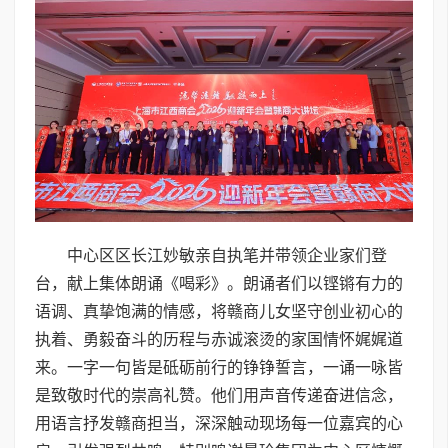
中心区区长江妙敏亲自执笔并带领企业家们登
台，献上集体朗诵《喝彩》。朗诵者们以铿锵有力的
语调、真挚饱满的情感，将赣商儿女坚守创业初心的
执着、勇毅奋斗的历程与赤诚滚烫的家国情怀娓娓道
来。一字一句皆是砥砺前行的铮铮誓言，一诵一咏皆
是致敬时代的崇高礼赞。他们用声音传递奋进信念，
用语言抒发赣商担当，深深触动现场每一位嘉宾的心