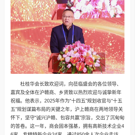
杜桂华会长致欢迎词，向莅临盛会的各位领导、
嘉宾及全体在沪赣商、乡贤致以热烈欢迎与诚挚新年
祝福。他表示，2025年作为“十四五”规划收官与“十五
五”规划谋篇布局的关键之年，沪上赣商在两地领导关
怀下，坚守“诚兴沪赣、包容共赢”宗旨，交出了沉甸甸
的答卷。这一年，商会固本强基，拥有高新技术企业4
6家、专精特新企业24家，通过850余人次企业走访、