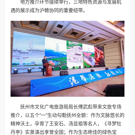
地方推介环节接续举行，三地特色资源与发展机
遇的展示成为沪赣协同的重要纽带。
抚州市文化广电旅游局局长傅武彪带来文旅专场
推介，以五个“一”生动勾勒抚州全貌：作为文脉悠长的
精神沃土，孕育了王安石、汤显祖等名人，《寻梦牡
丹亭》实景演出享誉全国；作为生态绝佳的绿色宝