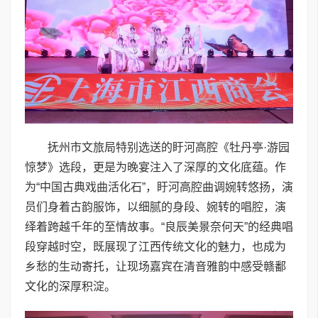
抚州市文旅局特别选送的盱河高腔《牡丹亭·游园
惊梦》选段，更是为晚宴注入了深厚的文化底蕴。作
为“中国古典戏曲活化石”，盱河高腔曲调婉转悠扬，演
员们身着古韵服饰，以细腻的身段、婉转的唱腔，演
绎着跨越千年的至情故事。“良辰美景奈何天”的经典唱
段穿越时空，既展现了江西传统文化的魅力，也成为
乡愁的生动寄托，让现场嘉宾在清音雅韵中感受赣鄱
文化的深厚积淀。