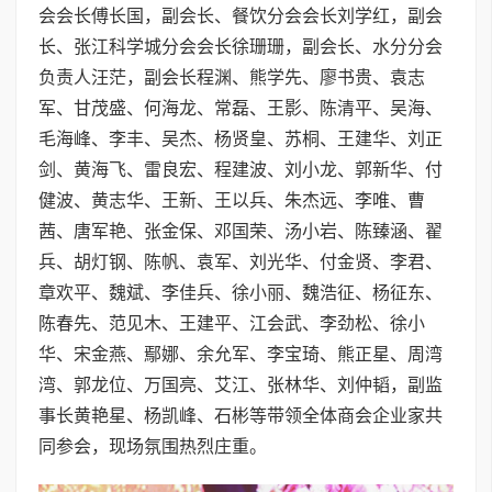
会会长傅长国，副会长、餐饮分会会长刘学红，副会
长、张江科学城分会会长徐珊珊，副会长、水分分会
负责人汪茫，副会长程渊、熊学先、廖书贵、袁志
军、甘茂盛、何海龙、常磊、王影、陈清平、吴海、
毛海峰、李丰、吴杰、杨贤皇、苏桐、王建华、刘正
剑、黄海飞、雷良宏、程建波、刘小龙、郭新华、付
健波、黄志华、王新、王以兵、朱杰远、李唯、曹
茜、唐军艳、张金保、邓国荣、汤小岩、陈臻涵、翟
兵、胡灯钢、陈帆、袁军、刘光华、付金贤、李君、
章欢平、魏斌、李佳兵、徐小丽、魏浩征、杨征东、
陈春先、范见木、王建平、江会武、李劲松、徐小
华、宋金燕、鄢娜、余允军、李宝琦、熊正星、周湾
湾、郭龙位、万国亮、艾江、张林华、刘仲韬，副监
事长黄艳星、杨凯峰、石彬等带领全体商会企业家共
同参会，现场氛围热烈庄重。