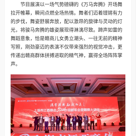
节目展演以一场气势磅礴的《万马奔腾》开场舞
拉开帷幕，瞬间点燃全场热情。舞者们迈着铿锵有力
的步伐，舞姿舒展奔放，配以激昂的旋律与灵动的灯
光，将骏马奔腾的雄姿展现得淋漓尽致。蹄声如雷的
舞蹈意象，恰是赣商儿女勇立潮头、一往无前的精神
写照，刚劲豪迈的表演不仅带来强烈的视觉冲击，更
传递出赣商群体拼搏进取的精气神，赢得全场阵阵掌
声。