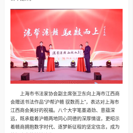
上海市书法家协会副主席张卫东向上海市江西商
会赠送书法作品“沪帮沪赣 驭数而上”，表达对上海市
江西商会美好的祝福。八个大字笔墨遒劲、意蕴深
远，既承载着沪赣两地同心同德的深厚情谊，更昭示
着赣商拥抱数字时代、逐梦新征程的坚定信念，成为