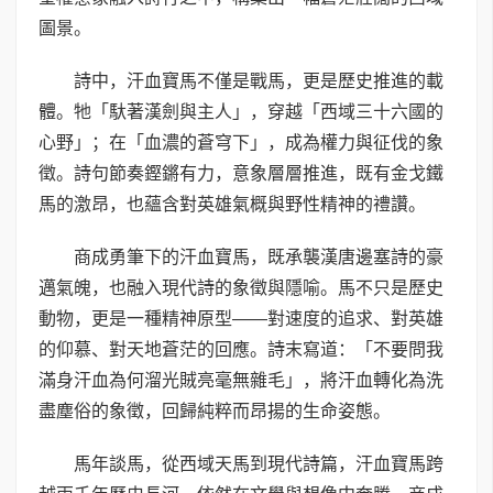
圖景。
詩中，汗血寶馬不僅是戰馬，更是歷史推進的載
體。牠「馱著漢劍與主人」，穿越「西域三十六國的
心野」；在「血濃的蒼穹下」，成為權力與征伐的象
徵。詩句節奏鏗鏘有力，意象層層推進，既有金戈鐵
馬的激昂，也蘊含對英雄氣概與野性精神的禮讚。
商成勇筆下的汗血寶馬，既承襲漢唐邊塞詩的豪
邁氣魄，也融入現代詩的象徵與隱喻。馬不只是歷史
動物，更是一種精神原型——對速度的追求、對英雄
的仰慕、對天地蒼茫的回應。詩末寫道：「不要問我
滿身汗血為何溜光賊亮毫無雜毛」，將汗血轉化為洗
盡塵俗的象徵，回歸純粹而昂揚的生命姿態。
馬年談馬，從西域天馬到現代詩篇，汗血寶馬跨