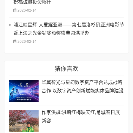
祝福诚邀投资喀什
2026-02-14
浦江映星辉·大爱耀亚洲——第七届洛杉矶亚洲电影节
暨上海之光金钻奖颁奖盛典圆满举办
2026-02-14
猜你喜欢
华翼智光与星幻数字资产平台达成战略
合作 以数字资产创新赋能实体品牌建设
作家洪斌:洪塘红梅映天红,甬城春日展
新容