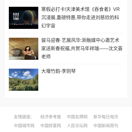
寒假必打卡!天津美术馆《吞食者》VR
沉浸展,重磅特惠,带你走进刘慈欣的科
幻宇宙
骏马迎春·艺展风华:浙融媒中心邀艺术
家送新春祝福,共贺马年祥瑞——沈文荟
老师
大堰竹韵-​李则琴
友情链接：
经济参考报
中国名牌网
新华每日电讯
中国城市网
中国财富网
人民论坛网
中国新闻周刊