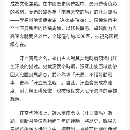
成為文化焦點。在中國歷史與傳說中，最具傳奇色彩
的名駒，莫過於被譽為「來自天堂的馬」的汗血寶馬
——學名阿哈爾捷金馬（Akhal-Teke）。這種源自中
亞土庫曼斯坦的珍稀馬種，以修長體態、卓越耐力與
高速奔馳聞名於世，全球僅存約3000匹，被視為國寶
級存在。
汗血寶馬之名，來自古人對其奔跑時肩頸滲出紅
色汗液的描述。史載漢武帝時期，張騫出使西域後帶
回大宛國良馬訊息，武帝為求「天馬」不惜發動戰
事，史稱「汗血馬之戰」。自此，汗血寶馬成為速
度、耐力與王權象徵，也被後世文人賦予濃厚的英雄
想像。
在當代詩壇上，詩人商成勇以〈汗血寶馬〉為
題，重新召喚這匹馳騁千年的神駒，將歷史、戰場與
皇權意象融入詩行之中，構築出一幅蒼茫壯闊的西域