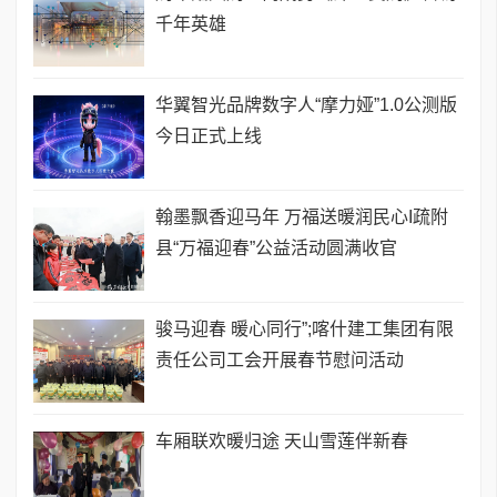
千年英雄
华翼智光品牌数字人“摩力娅”1.0公测版
今日正式上线
翰墨飘香迎马年 万福送暖润民心I疏附
县“万福迎春”公益活动圆满收官
骏马迎春 暖心同行”;喀什建工集团有限
责任公司工会开展春节慰问活动
车厢联欢暖归途 天山雪莲伴新春