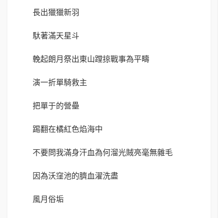
長出獵獵新羽
馱著滿天星斗
輓起朗月祭出東山蹚掠戰事為平疇
演一折單騎救主
把單于的營壘
踢翻在橘紅色焰海中
不要問我滿身汗血為何溜光賊亮毫無雜毛
因為沃窪池的臍血濯洗盡
風月俗垢