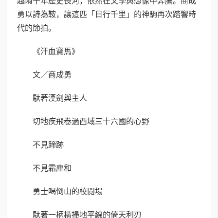
越兩千年歷史長河，依然在文學與想像中奔騰。商成
勇以詩為鞍，讓這匹「日行千里」的神駒再次踏響時
代的節拍。
《汗血寶馬》
文／商成勇
馱著漢劍與主人
切地疾飛卷過西域三十六國的心野
不見蹄跡
不見霜塵和
勇士喝倒山的校閱場
馱著一柄橫掃地平線的倚天利刃