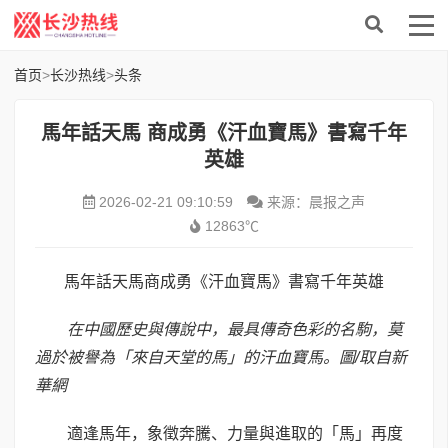
首页
>
长沙热线
>
头条
馬年話天馬 商成勇《汗血寶馬》書寫千年
英雄
2026-02-21 09:10:59
来源：晨报之声
12863℃
馬年話天馬商成勇《汗血寶馬》書寫千年英雄
在中國歷史與傳說中，最具傳奇色彩的名駒，莫
過於被譽為「來自天堂的馬」的汗血寶馬。圖
/
取自新
華網
適逢馬年，象徵奔騰、力量與進取的「馬」再度