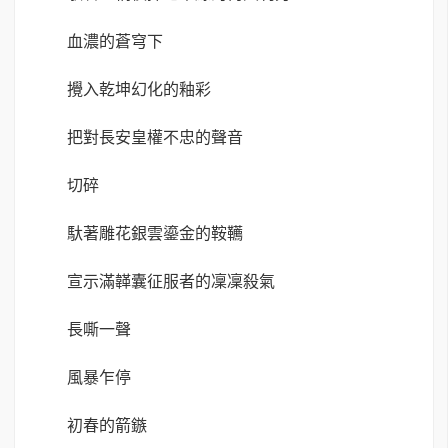
血濃的蒼穹下
攪入乾坤幻化的釉彩
把對長安皇權不忠的聲音
切碎
馱著雕花銀雲鎏金的鞍韉
宣示滿韚囊征服者的凜凜殺氣
長嘶一聲
風暴乍停
初春的箭鏃