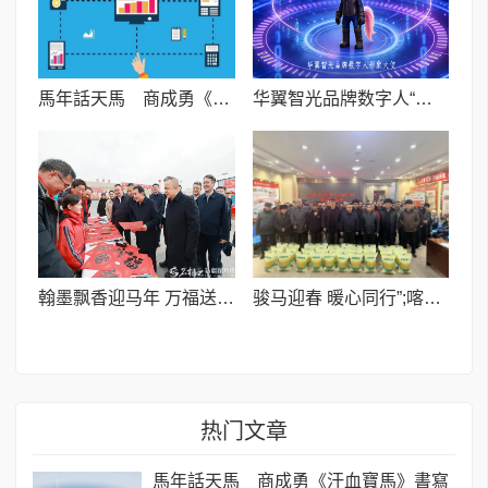
馬年話天馬 商成勇《汗血寶馬》書寫千年英雄
华翼智光品牌数字人“摩力娅”1.0公测版今日正式上线
翰墨飘香迎马年 万福送暖润民心I疏附县“万福迎春”公益活动圆满收官
骏马迎春 暖心同行”;喀什建工集团有限责任公司工会开展春节慰问活动
热门文章
馬年話天馬 商成勇《汗血寶馬》書寫