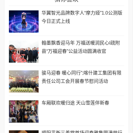
华翼智光品牌数字人“摩力娅”1.0公测版
今日正式上线
翰墨飘香迎马年 万福送暖润民心I疏附
县“万福迎春”公益活动圆满收官
骏马迎春 暖心同行”;喀什建工集团有限
责任公司工会开展春节慰问活动
车厢联欢暖归途 天山雪莲伴新春
顺阳平衡三养堂首场迎春雅集圆满举行