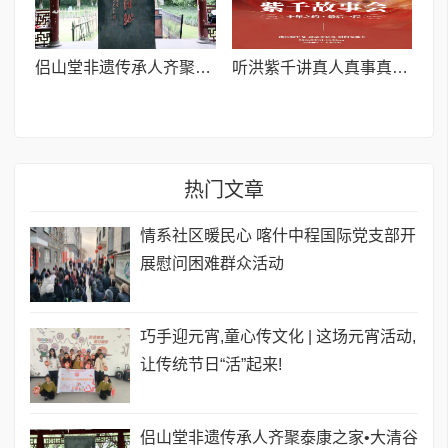
侣山堂非遗传承人齐聚泰康之家•大清谷 共话中医药传承发展
听洪紫千讲真人真事真能量:3月1日玉龙雪山,共赴十年之约
热门文章
情系社区暖民心 喀什中程国际党支部开
展慰问困难群众活动
巧手迎元宵,童心传文化 | 这场元宵活动,
让传统节日“活”起来!
侣山堂非遗传承人齐聚泰康之家•大清谷