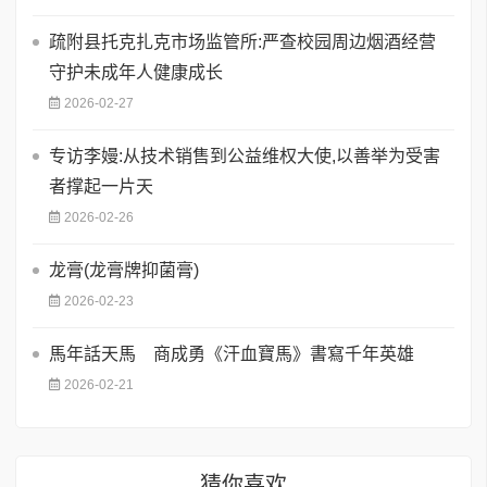
疏附县托克扎克市场监管所:严查校园周边烟酒经营
守护未成年人健康成长
2026-02-27
专访李嫚:从技术销售到公益维权大使,以善举为受害
者撑起一片天
2026-02-26
龙膏(龙膏牌抑菌膏)
2026-02-23
馬年話天馬 商成勇《汗血寶馬》書寫千年英雄
2026-02-21
猜你喜欢